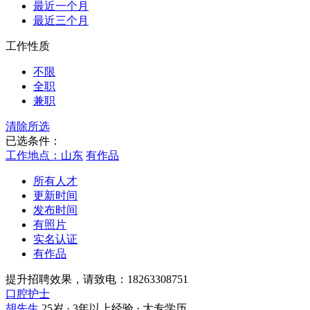
最近一个月
最近三个月
工作性质
不限
全职
兼职
清除所选
已选条件：
工作地点：山东
有作品
所有人才
更新时间
发布时间
有照片
实名认证
有作品
提升招聘效果，请致电：18263308751
口腔护士
胡先生
25岁 · 3年以上经验 · 大专学历