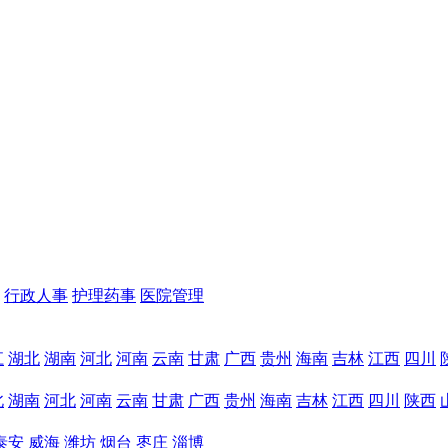
行政人事
护理药事
医院管理
江
湖北
湖南
河北
河南
云南
甘肃
广西
贵州
海南
吉林
江西
四川
北
湖南
河北
河南
云南
甘肃
广西
贵州
海南
吉林
江西
四川
陕西
泰安
威海
潍坊
烟台
枣庄
淄博