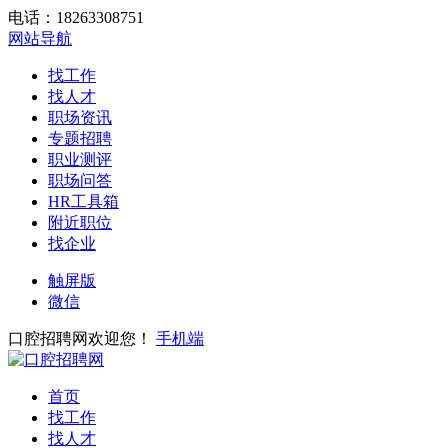
电话：18263308751
网站导航
找工作
找人才
职场资讯
专题招聘
职业测评
职场问答
HR工具箱
附近职位
找企业
触屏版
微信
口腔招聘网欢迎您！
手机端
首页
找工作
找人才