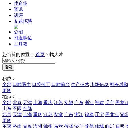
找企业
资讯
测评
专题招聘
公招
附近职位
工具箱
您当前的位置：
首页
>
找人才
职位：
全部
口腔医生
口腔技工
口腔前台
生产技术
市场信息
财务后勤
更多
地点：
全部
北京
天津
上海
重庆
江苏
安徽
广东
浙江
福建
辽宁
黑龙
山东
不限
全部
北京
天津
上海
重庆
江苏
安徽
广东
浙江
福建
辽宁
黑龙江
湖
更多
不限
济南
青岛
滨州
德州
东营
菏泽
济宁
莱芜
聊城
临沂
日照