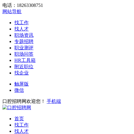
电话：18263308751
网站导航
找工作
找人才
职场资讯
专题招聘
职业测评
职场问答
HR工具箱
附近职位
找企业
触屏版
微信
口腔招聘网欢迎您！
手机端
首页
找工作
找人才