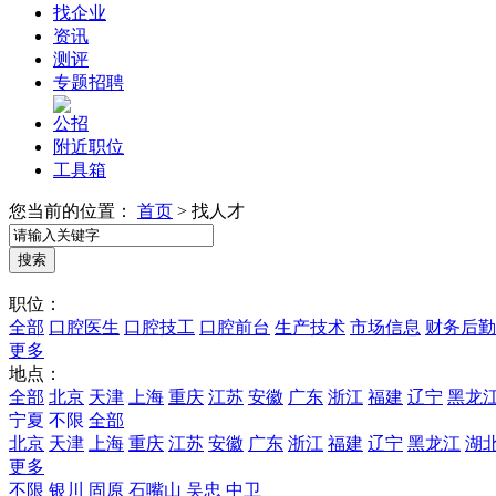
找企业
资讯
测评
专题招聘
公招
附近职位
工具箱
您当前的位置：
首页
>
找人才
职位：
全部
口腔医生
口腔技工
口腔前台
生产技术
市场信息
财务后勤
更多
地点：
全部
北京
天津
上海
重庆
江苏
安徽
广东
浙江
福建
辽宁
黑龙
宁夏
不限
全部
北京
天津
上海
重庆
江苏
安徽
广东
浙江
福建
辽宁
黑龙江
湖
更多
不限
银川
固原
石嘴山
吴忠
中卫