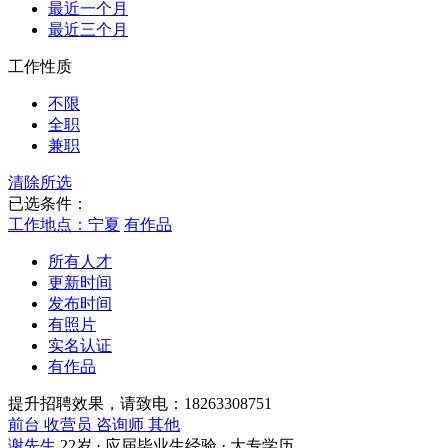
最近一个月
最近三个月
工作性质
不限
全职
兼职
清除所选
已选条件：
工作地点：宁夏
有作品
所有人才
更新时间
发布时间
有照片
实名认证
有作品
提升招聘效果，请致电：18263308751
前台 收营员 咨询师 其他
谢先生
22岁 · 应届毕业生经验 · 大专学历